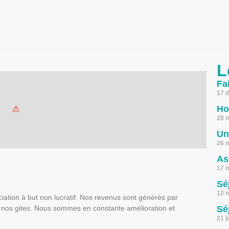
L
Fa
17 
Ho
28 
Un
26 
As
17 
Sé
12 
ation à but non lucratif. Nos revenus sont générés par
de nos gites. Nous sommes en constante amélioration et
Sé
21 j