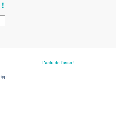
 !
L'actu de l'asso !
ripp