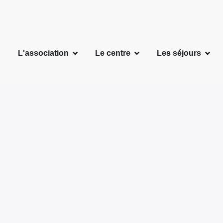
L'association
Le centre
Les séjours
Actualités de l’asso
so, les événements, les nouvea