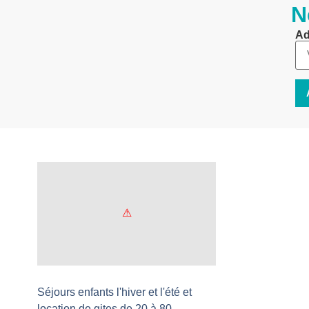
N
Ad
Séjours enfants l'hiver et l'été et
location de gites de 20 à 80