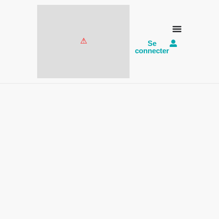
Se
connecter
Concours de dessins:
les résultats sont
tombés