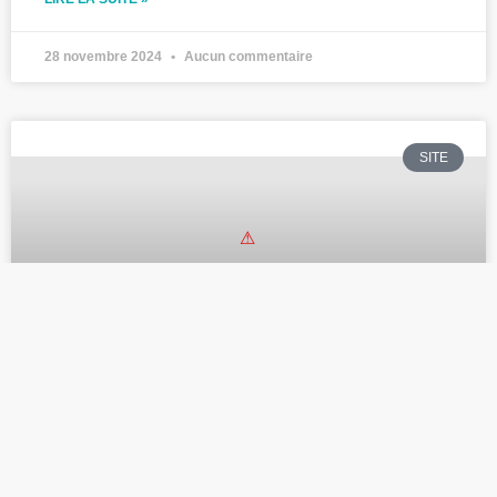
28 novembre 2024
Aucun commentaire
SITE
Un nouveau site web pour
Gripp
Découvrez de nouvelles fonctionnalités ! Cela fait