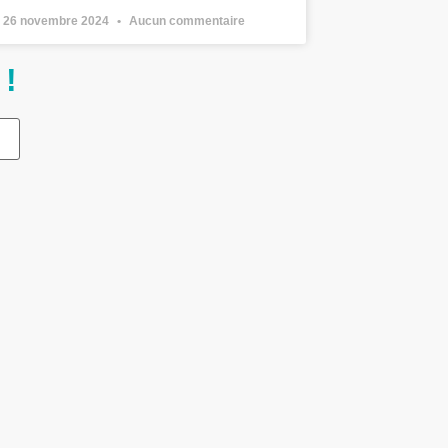
26 novembre 2024
Aucun commentaire
 !
L'actu de l'asso !
Assemblée Générale 2024
17 novembre 2024
ripp
Séjour Travaux –
Novembre 2024
12 novembre 2024