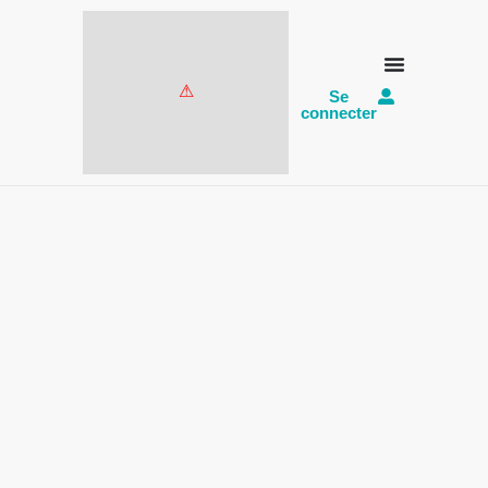
Se
connecter
Bâtiment le Hailla