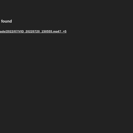
t found
/uploads/2022/07/VID_20220720_150555.mp4?_=5