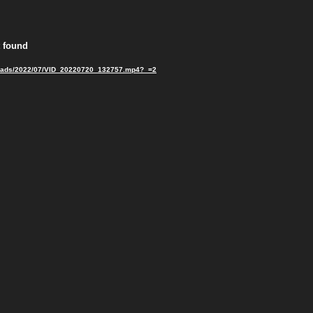
t found
/uploads/2022/07/VID_20220720_132757.mp4?_=2