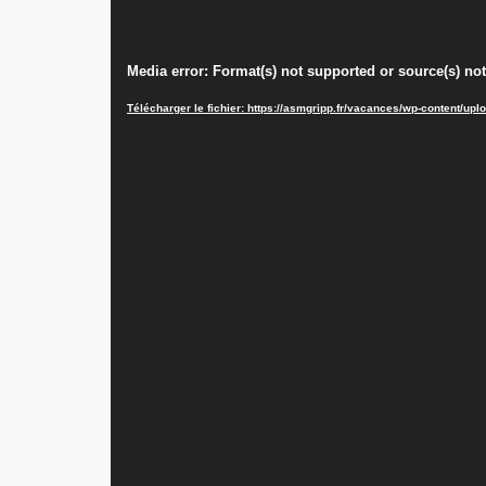
Lecteur
Media error: Format(s) not supported or source(s) no
vidéo
Télécharger le fichier: https://asmgripp.fr/vacances/wp-content