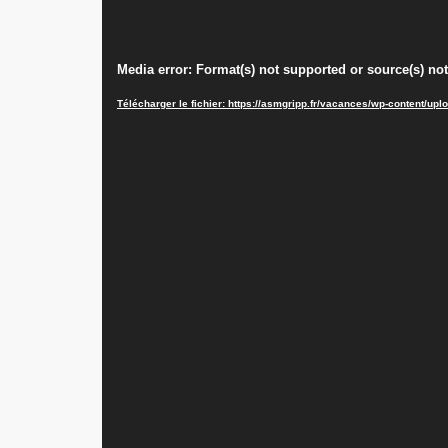
Lecteur
Media error: Format(s) not supported or source(s) no
vidéo
Télécharger le fichier: https://asmgripp.fr/vacances/wp-content