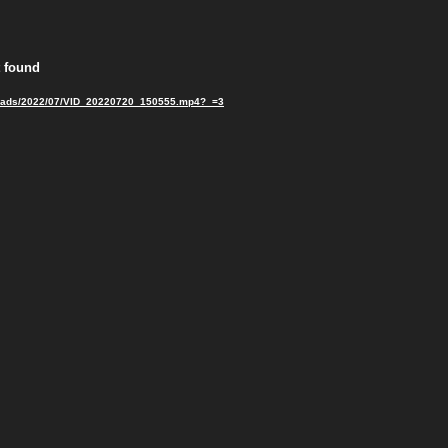
t found
/uploads/2022/07/VID_20220720_150555.mp4?_=3