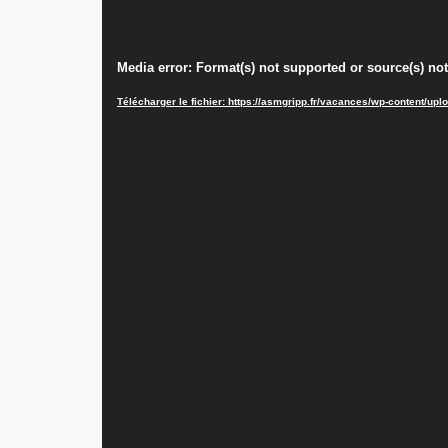
Lecteur
Media error: Format(s) not supported or source(s) no
vidéo
Télécharger le fichier: https://asmgripp.fr/vacances/wp-content