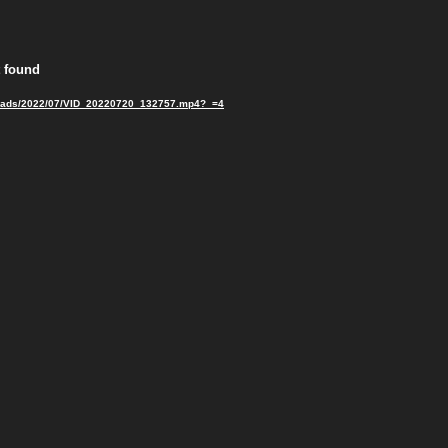
t found
/uploads/2022/07/VID_20220720_132757.mp4?_=4