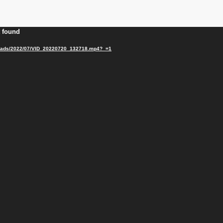
t found
/uploads/2022/07/VID_20220720_132718.mp4?_=1