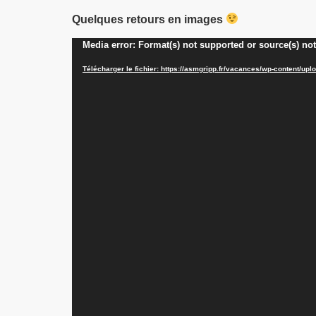
Quelques retours en images
Lecteur
Media error: Format(s) not supported or source(s) no
vidéo
Télécharger le fichier: https://asmgripp.fr/vacances/wp-content