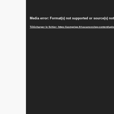
Lecteur
Media error: Format(s) not supported or source(s) no
vidéo
Télécharger le fichier: https://asmgripp.fr/vacances/wp-content