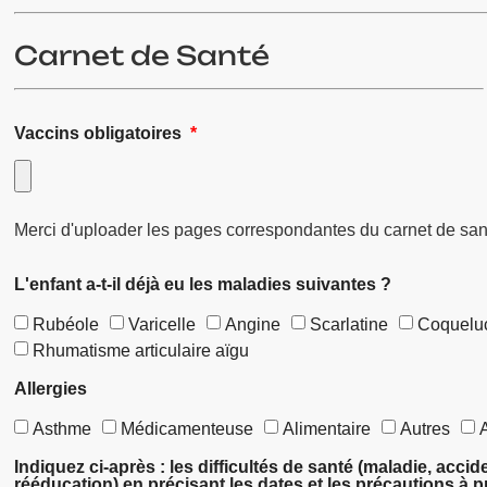
Carnet de Santé
Vaccins obligatoires
Merci d'uploader les pages correspondantes du carnet de s
L'enfant a-t-il déjà eu les maladies suivantes ?
Rubéole
Varicelle
Angine
Scarlatine
Coquelu
Rhumatisme articulaire aïgu
Allergies
Asthme
Médicamenteuse
Alimentaire
Autres
Indiquez ci-après : les difficultés de santé (maladie, accid
rééducation) en précisant les dates et les précautions à p