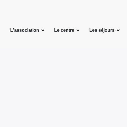
L'association
Le centre
Les séjours
Camp d’ados 14-18 ans
Lorem ipsum pour les ados