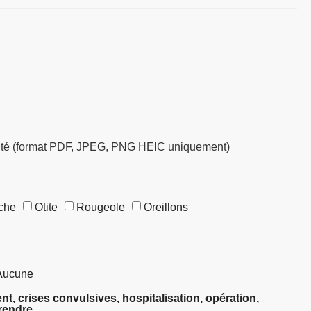
anté (format PDF, JPEG, PNG HEIC uniquement)
che
Otite
Rougeole
Oreillons
Aucune
ent, crises convulsives, hospitalisation, opération,
rendre.